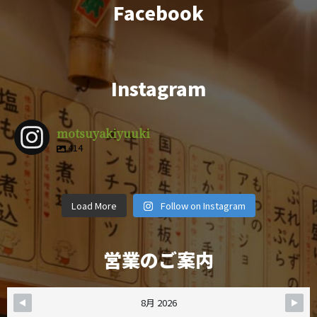
Facebook
Instagram
motsuyakiyuuki
414
motsuyakiy
motsuyakiy
motsuyakiy
motsuyakiy
motsuyakiy
motsuyakiy
motsuyakiy
motsuyakiy
uuki
uuki
uuki
uuki
4月 9
3月 1
2月 14
12月 29
motsuyakiy
motsuyakiy
motsuyakiy
motsuyakiy
uuki
uuki
uuki
uuki
12月 8
11月 6
11月 4
10月 19
uuki
uuki
uuki
uuki
Load More
Follow on Instagram
10月 5
9月 28
9月 25
9月 22
営業のご案内
8月 2026