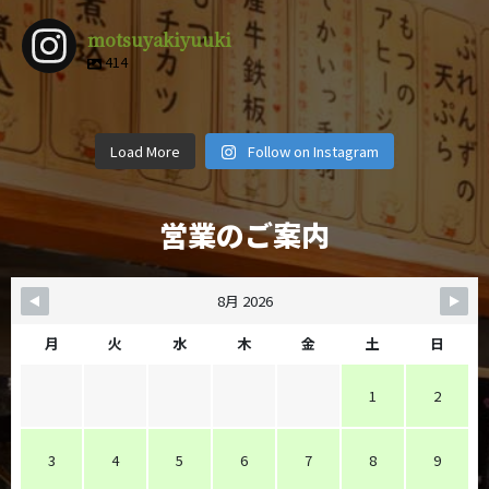
motsuyakiyuuki
414
motsuyakiy
motsuyakiy
motsuyakiy
motsuyakiy
motsuyakiy
motsuyakiy
motsuyakiy
motsuyakiy
uuki
uuki
uuki
uuki
4月 9
3月 1
2月 14
12月 29
motsuyakiy
motsuyakiy
motsuyakiy
motsuyakiy
uuki
uuki
uuki
uuki
12月 8
11月 6
11月 4
10月 19
uuki
uuki
uuki
uuki
Load More
Follow on Instagram
10月 5
9月 28
9月 25
9月 22
営業のご案内
8月 2026
月
火
水
木
金
土
日
1
2
3
4
5
6
7
8
9