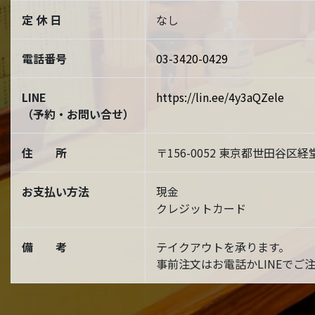
定 休 日
なし
電話番号
03-3420-0429
LINE
https://lin.ee/4y3aQZele
（予約・お問い合せ）
住 所
〒156-0052 東京都世田谷区経堂
お支払い方法
現金
クレジットカード
備 考
テイクアウトを承ります。
事前注文はお電話かLINEでご