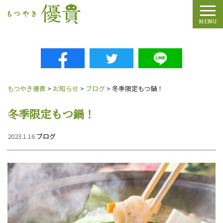
Tog
MENU
もつやき優貴
>
お知らせ
>
ブログ
>
冬季限定もつ鍋！
冬季限定もつ鍋！
2023.1.16
ブログ