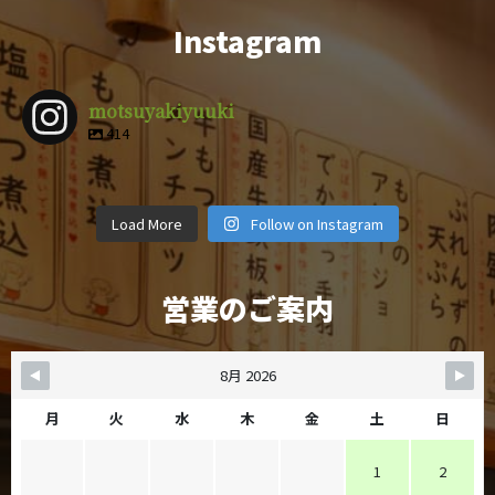
Instagram
motsuyakiyuuki
414
motsuyakiy
motsuyakiy
motsuyakiy
motsuyakiy
motsuyakiy
motsuyakiy
motsuyakiy
motsuyakiy
uuki
uuki
uuki
uuki
4月 9
3月 1
2月 14
12月 29
motsuyakiy
motsuyakiy
motsuyakiy
motsuyakiy
uuki
uuki
uuki
uuki
12月 8
11月 6
11月 4
10月 19
uuki
uuki
uuki
uuki
Load More
Follow on Instagram
10月 5
9月 28
9月 25
9月 22
営業のご案内
8月 2026
月
火
水
木
金
土
日
1
2