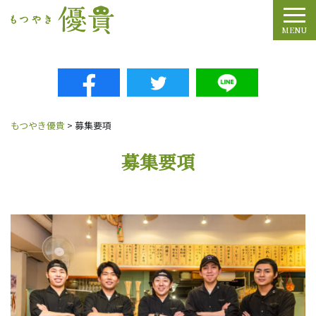
Tog
MENU
もつやき優貴
>
募集要項
募集要項