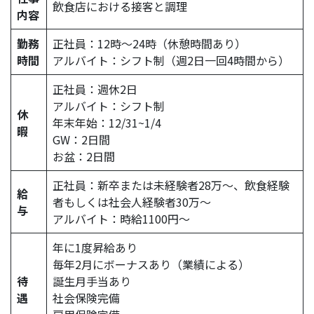
飲食店における接客と調理
内容
勤務
正社員：12時〜24時（休憩時間あり）
時間
アルバイト：シフト制（週2日一回4時間から）
正社員：週休2日
アルバイト：シフト制
休
年末年始：12/31~1/4
暇
GW：2日間
お盆：2日間
正社員：新卒または未経験者28万～、飲食経験
給
者もしくは社会人経験者30万～
与
アルバイト：時給1100円～
年に1度昇給あり
毎年2月にボーナスあり（業績による）
待
誕生月手当あり
遇
社会保険完備