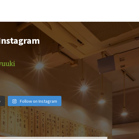
Instagram
yuuki
iyuuki
motsuyakiyuuki
motsuyakiyuuki
iyuuki
motsuyakiyuuki
motsuyakiyuuki
iyuuki
motsuyakiyuuki
motsuyakiyuuki
月 1
2月 14
12月 29
e
Follow on Instagram
月 6
11月 4
10月 19
 28
9月 25
9月 22