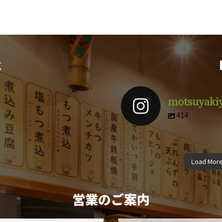
k
motsuyaki
414
motsuyakiyuuki
motsuyak
motsuyakiyuuki
motsuyak
motsuyakiyuuki
motsuyak
4月 9
3
Load Mor
12月 8
11
10月 5
9月
営業のご案内