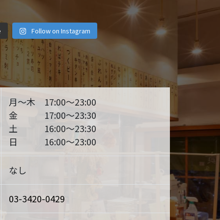
iyuuki
motsuyakiyuuki
motsuyakiyuuki
iyuuki
motsuyakiyuuki
motsuyakiyuuki
iyuuki
motsuyakiyuuki
motsuyakiyuuki
月 1
2月 14
12月 29
e
Follow on Instagram
月 6
11月 4
10月 19
 28
9月 25
9月 22
月～木 17:00～23:00
金 17:00～23:30
土 16:00～23:30
日 16:00～23:00
なし
03-3420-0429