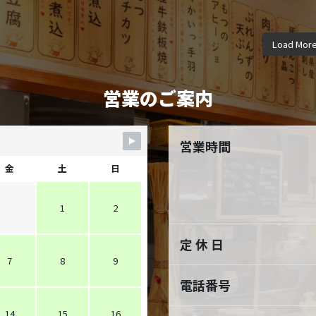
motsuyakiyuuki
motsuyak
motsuyakiyuuki
motsuyak
motsuyakiyuuki
motsuyak
4月 9
3
Load Mor
12月 8
11
10月 5
9月
営業のご案内
営業時間
金
土
日
1
2
定 休 日
7
8
9
電話番号
14
15
16