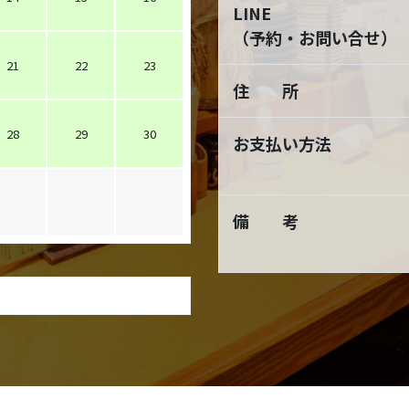
LINE
（予約・お問い合せ）
21
22
23
住 所
28
29
30
お支払い方法
備 考