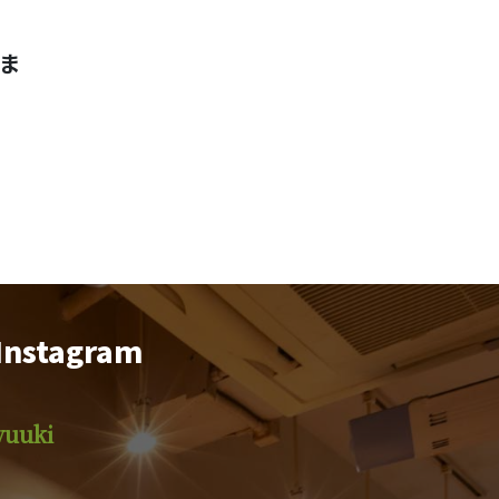
ま
Instagram
yuuki