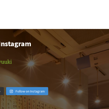
Instagram
yuuki
iyuuki
motsuyakiyuuki
motsuyakiyuuki
iyuuki
motsuyakiyuuki
motsuyakiyuuki
iyuuki
motsuyakiyuuki
motsuyakiyuuki
月 1
2月 14
12月 29
e
Follow on Instagram
月 6
11月 4
10月 19
 28
9月 25
9月 22