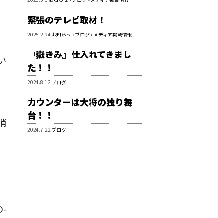
緊張のテレビ取材！
2025.2.24
お知らせ
•
ブログ
•
メディア掲載情報
『嶽きみ』仕入れてきまし
い
た！！
2024.8.12
ブログ
カウンターは大将の独り舞
台！！
消
2024.7.22
ブログ
D-