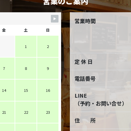
営業のご案内
営業時間
金
土
日
1
2
定 休 日
7
8
9
電話番号
14
15
16
LINE
（予約・お問い合せ）
21
22
23
住 所