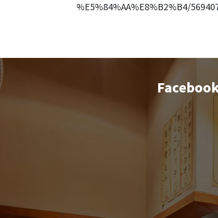
%E5%84%AA%E8%B2%B4/569407
Faceboo