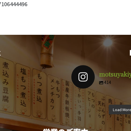
106444496
k
motsuyaki
414
motsuyakiyuuki
motsuyak
motsuyakiyuuki
motsuyak
motsuyakiyuuki
motsuyak
4月 9
3
Load Mor
12月 8
11
10月 5
9月