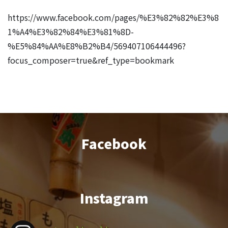
https://www.facebook.com/pages/%E3%82%82%E3%8
1%A4%E3%82%84%E3%81%8D-
%E5%84%AA%E8%B2%B4/569407106444496?
focus_composer=true&ref_type=bookmark
Facebook
Instagram