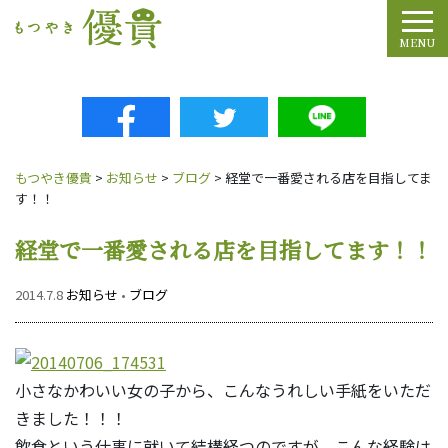
Tog
MENU
もつやき優貴
>
お知らせ
>
ブログ
>
経堂で一番愛される店を目指してま
す！！
経堂で一番愛される店を目指してます！！
2014.7.8
お知らせ
•
ブログ
小さなかわいい女の子から、こんなうれしい手紙をいただ
きました！！！
飲食という仕事に就いて結構経つのですが、こんな経験は