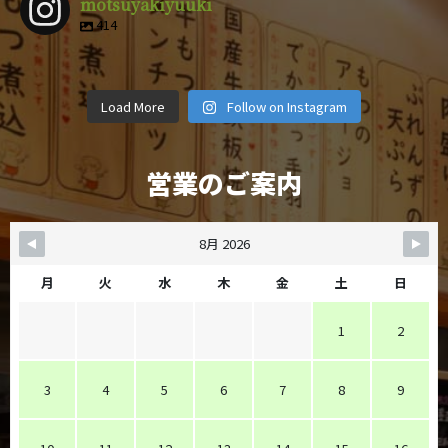
motsuyakiyuuki
414
motsuyakiy
motsuyakiy
motsuyakiy
motsuyakiy
motsuyakiy
motsuyakiy
motsuyakiy
motsuyakiy
uuki
uuki
uuki
uuki
4月 9
3月 1
2月 14
12月 29
motsuyakiy
motsuyakiy
motsuyakiy
motsuyakiy
uuki
uuki
uuki
uuki
12月 8
11月 6
11月 4
10月 19
uuki
uuki
uuki
uuki
Load More
Follow on Instagram
10月 5
9月 28
9月 25
9月 22
営業のご案内
8月 2026
月
火
水
木
金
土
日
1
2
3
4
5
6
7
8
9