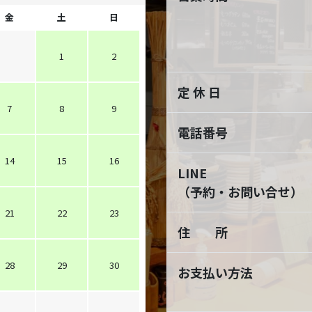
金
土
日
1
2
定 休 日
7
8
9
電話番号
14
15
16
LINE
（予約・お問い合せ）
21
22
23
住 所
28
29
30
お支払い方法