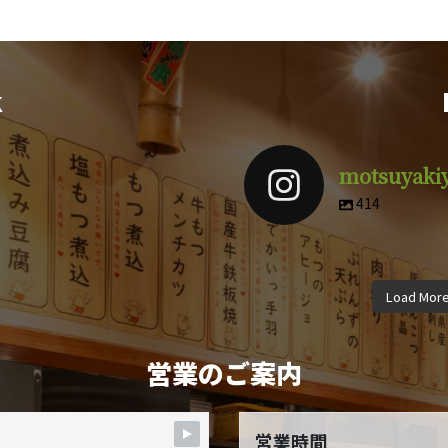
k
motsuyaki
414
motsuyakiyuuki
motsuyak
motsuyakiyuuki
motsuyak
motsuyakiyuuki
motsuyak
4月 9
3
Load Mor
12月 8
11
10月 5
9月
営業のご案内
営業時間