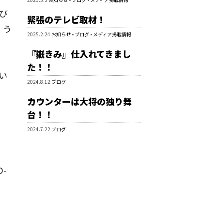
び
緊張のテレビ取材！
。う
2025.2.24
お知らせ
•
ブログ
•
メディア掲載情報
『嶽きみ』仕入れてきまし
た！！
い
2024.8.12
ブログ
カウンターは大将の独り舞
台！！
2024.7.22
ブログ
D-