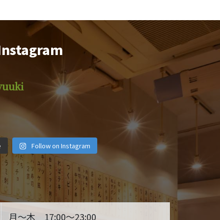
Instagram
yuuki
iyuuki
motsuyakiyuuki
motsuyakiyuuki
iyuuki
motsuyakiyuuki
motsuyakiyuuki
iyuuki
motsuyakiyuuki
motsuyakiyuuki
月 1
2月 14
12月 29
e
Follow on Instagram
月 6
11月 4
10月 19
 28
9月 25
9月 22
月～木 17:00～23:00