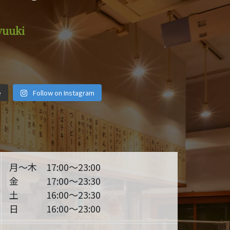
yuuki
iyuuki
motsuyakiyuuki
motsuyakiyuuki
iyuuki
motsuyakiyuuki
motsuyakiyuuki
iyuuki
motsuyakiyuuki
motsuyakiyuuki
月 1
2月 14
12月 29
e
Follow on Instagram
月 6
11月 4
10月 19
 28
9月 25
9月 22
月～木 17:00～23:00
金 17:00～23:30
土 16:00～23:30
日 16:00～23:00