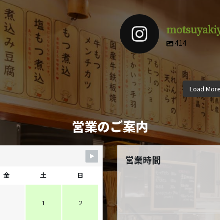
motsuyaki
414
motsuyakiyuuki
motsuyak
motsuyakiyuuki
motsuyak
motsuyakiyuuki
motsuyak
4月 9
3
Load Mor
12月 8
11
10月 5
9月
営業のご案内
営業時間
金
土
日
1
2