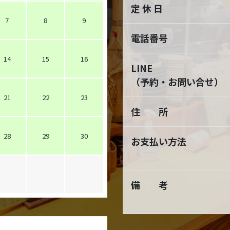
定 休 日
7
8
9
電話番号
14
15
16
LINE
（予約・お問い合せ）
21
22
23
住 所
28
29
30
お支払い方法
備 考