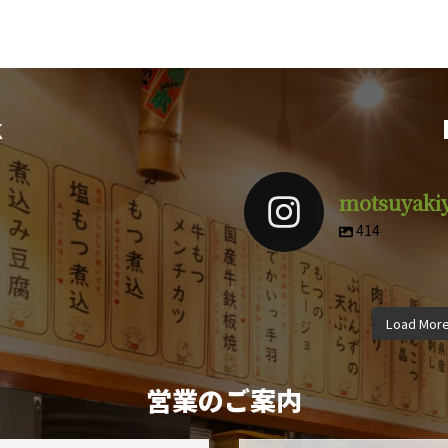
k
motsuyaki
414
motsuyakiyuuki
motsuyak
motsuyakiyuuki
motsuyak
motsuyakiyuuki
motsuyak
4月 9
3
Load Mor
12月 8
11
10月 5
9月
営業のご案内