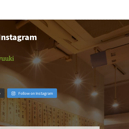
Instagram
yuuki
iyuuki
motsuyakiyuuki
motsuyakiyuuki
iyuuki
motsuyakiyuuki
motsuyakiyuuki
iyuuki
motsuyakiyuuki
motsuyakiyuuki
月 1
2月 14
12月 29
e
Follow on Instagram
月 6
11月 4
10月 19
 28
9月 25
9月 22