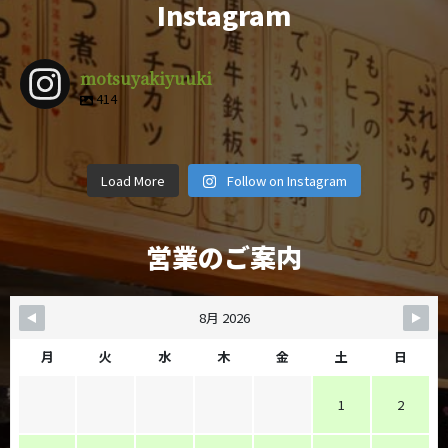
Instagram
motsuyakiyuuki
414
motsuyakiy
motsuyakiy
motsuyakiy
motsuyakiy
motsuyakiy
motsuyakiy
motsuyakiy
motsuyakiy
uuki
uuki
uuki
uuki
4月 9
3月 1
2月 14
12月 29
motsuyakiy
motsuyakiy
motsuyakiy
motsuyakiy
uuki
uuki
uuki
uuki
12月 8
11月 6
11月 4
10月 19
uuki
uuki
uuki
uuki
Load More
Follow on Instagram
10月 5
9月 28
9月 25
9月 22
営業のご案内
8月 2026
月
火
水
木
金
土
日
1
2