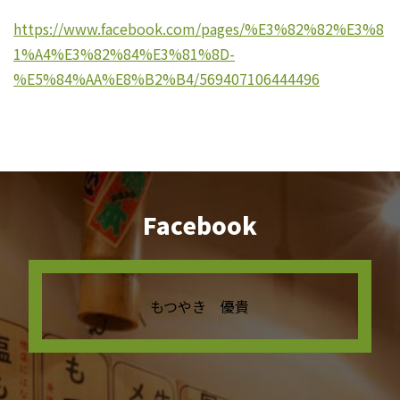
https://www.facebook.com/pages/%E3%82%82%E3%8
1%A4%E3%82%84%E3%81%8D-
%E5%84%AA%E8%B2%B4/569407106444496
Facebook
もつやき 優貴