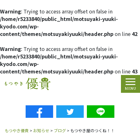
Warning
: Trying to access array offset on false in
/home/r5233840/public_html/motsuyaki-yuuki-
kyodo.com/wp-
content/themes/motsuyakiyuuki/header.php
on line
42
Warning
: Trying to access array offset on false in
/home/r5233840/public_html/motsuyaki-yuuki-
kyodo.com/wp-
content/themes/motsuyakiyuuki/header.php
on line
43
Tog
MENU
もつやき優貴
>
お知らせ
>
ブログ
>
もつやき屋のつくね！！