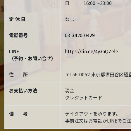
日 16:00～23:00
定 休 日
なし
電話番号
03-3420-0429
LINE
https://lin.ee/4y3aQZele
（予約・お問い合せ）
住 所
〒156-0052 東京都世田谷区経堂
お支払い方法
現金
クレジットカード
備 考
テイクアウトを承ります。
事前注文はお電話かLINEでご