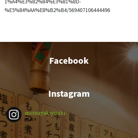
1%A4%E3%82%84%E3%81%8D-
%E5%84%AA%E8%B2%B4/569407106444496
Facebook
Instagram
motsuyakiyuuki
414
motsuyakiy
motsuyakiy
motsuyakiy
motsuyakiy
motsuyakiy
motsuyakiy
motsuyakiy
motsuyakiy
uuki
uuki
uuki
uuki
4月 9
3月 1
2月 14
12月 29