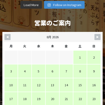
motsuyakiy
motsuyakiy
motsuyakiy
motsuyakiy
uuki
uuki
uuki
uuki
12月 8
11月 6
11月 4
10月 19
uuki
uuki
uuki
uuki
Load More
Follow on Instagram
10月 5
9月 28
9月 25
9月 22
営業のご案内
8月 2026
月
火
水
木
金
土
日
1
2
3
4
5
6
7
8
9
10
11
12
13
14
15
16
17
18
19
20
21
22
23