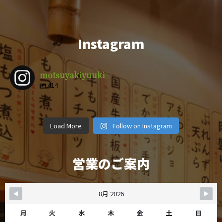
Instagram
motsuyakiyuuki
414
motsuyakiy
motsuyakiy
motsuyakiy
motsuyakiy
motsuyakiy
motsuyakiy
motsuyakiy
motsuyakiy
uuki
uuki
uuki
uuki
4月 9
3月 1
2月 14
12月 29
motsuyakiy
motsuyakiy
motsuyakiy
motsuyakiy
uuki
uuki
uuki
uuki
12月 8
11月 6
11月 4
10月 19
uuki
uuki
uuki
uuki
Load More
Follow on Instagram
10月 5
9月 28
9月 25
9月 22
営業のご案内
8月 2026
月
火
水
木
金
土
日