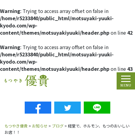
Warning
: Trying to access array offset on false in
/home/r5233840/public_html/motsuyaki-yuuki-
kyodo.com/wp-
content/themes/motsuyakiyuuki/header.php
on line
42
Warning
: Trying to access array offset on false in
/home/r5233840/public_html/motsuyaki-yuuki-
kyodo.com/wp-
content/themes/motsuyakiyuuki/header.php
on line
43
Tog
MENU
もつやき優貴
>
お知らせ
>
ブログ
>
経堂で、ホルモン、もつのおいしい
お店！！