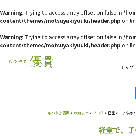
Warning
: Trying to access array offset on false in
/hom
content/themes/motsuyakiyuuki/header.php
on li
Warning
: Trying to access array offset on false in
/hom
content/themes/motsuyakiyuuki/header.php
on li
トップ
もつやき優貴
>
お知らせ
>
ブログ
>
経堂で、子供さ
経堂で、子