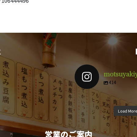
106444496
k
motsuyaki
414
motsuyakiyuuki
motsuyak
motsuyakiyuuki
motsuyak
motsuyakiyuuki
motsuyak
4月 9
3
Load Mor
12月 8
11
10月 5
9月
営業のご案内