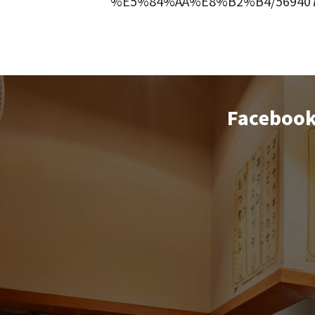
%E5%84%AA%E8%B2%B4/569407
Faceboo