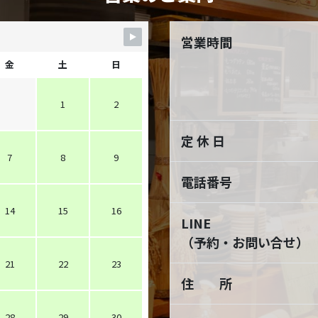
営業時間
金
土
日
1
2
定 休 日
7
8
9
電話番号
14
15
16
LINE
（予約・お問い合せ）
21
22
23
住 所
28
29
30