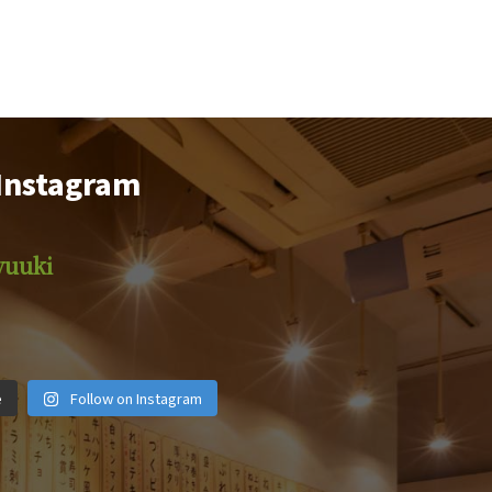
Instagram
yuuki
iyuuki
motsuyakiyuuki
motsuyakiyuuki
iyuuki
motsuyakiyuuki
motsuyakiyuuki
iyuuki
motsuyakiyuuki
motsuyakiyuuki
月 1
2月 14
12月 29
e
Follow on Instagram
月 6
11月 4
10月 19
 28
9月 25
9月 22