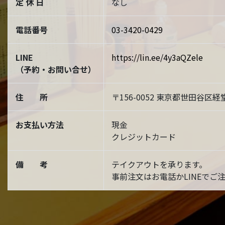
定 休 日
なし
電話番号
03-3420-0429
LINE
https://lin.ee/4y3aQZele
（予約・お問い合せ）
住 所
〒156-0052 東京都世田谷区経堂
お支払い方法
現金
クレジットカード
備 考
テイクアウトを承ります。
事前注文はお電話かLINEでご