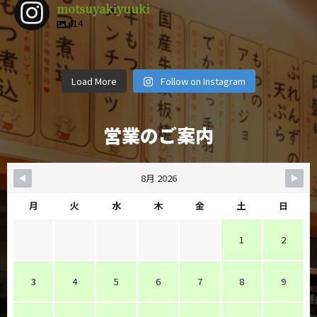
motsuyakiyuuki
414
motsuyakiy
motsuyakiy
motsuyakiy
motsuyakiy
motsuyakiy
motsuyakiy
motsuyakiy
motsuyakiy
uuki
uuki
uuki
uuki
4月 9
3月 1
2月 14
12月 29
motsuyakiy
motsuyakiy
motsuyakiy
motsuyakiy
uuki
uuki
uuki
uuki
12月 8
11月 6
11月 4
10月 19
uuki
uuki
uuki
uuki
Load More
Follow on Instagram
10月 5
9月 28
9月 25
9月 22
営業のご案内
8月 2026
月
火
水
木
金
土
日
1
2
3
4
5
6
7
8
9