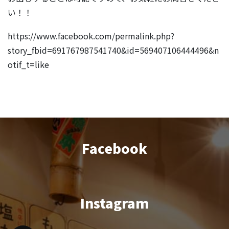
い！！
https://www.facebook.com/permalink.php?
story_fbid=691767987541740&id=569407106444496&n
otif_t=like
Facebook
Instagram