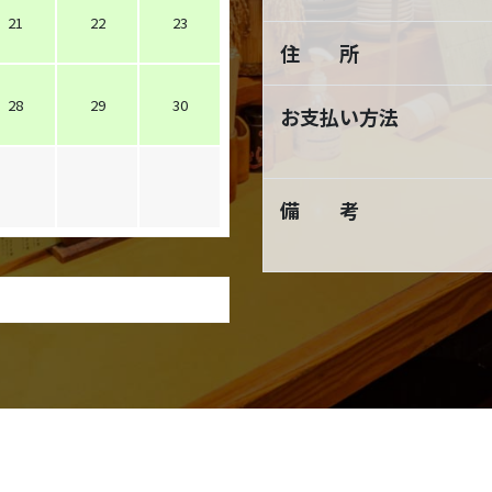
21
22
23
住 所
28
29
30
お支払い方法
備 考