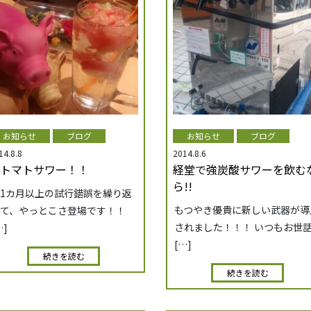
お知らせ
ブログ
お知らせ
ブログ
14.8.8
2014.8.6
トマトサワー！！
経堂で強炭酸サワーを飲む
ら!!
1カ月以上の試行錯誤を繰り返
もつやき優貴に新しい武器が導
て、やっとこさ登場です！！
されました！！！ いつもお世
…]
[…]
続きを読む
続きを読む