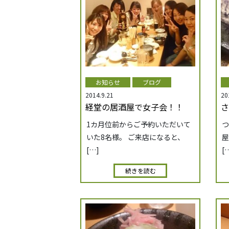
お知らせ
ブログ
2014.9.21
20
経堂の居酒屋で女子会！！
さ
1カ月位前からご予約いただいて
つ
いた8名様。 ご来店になると、
屋
[…]
[
続きを読む