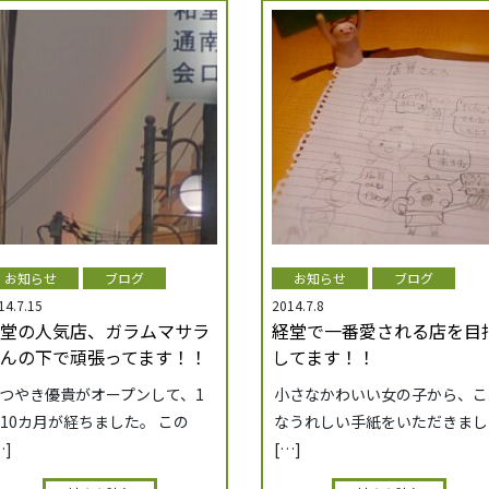
お知らせ
ブログ
お知らせ
ブログ
14.7.15
2014.7.8
堂の人気店、ガラムマサラ
経堂で一番愛される店を目
んの下で頑張ってます！！
してます！！
つやき優貴がオープンして、1
小さなかわいい女の子から、こ
10カ月が経ちました。 この
なうれしい手紙をいただきまし
…]
[…]