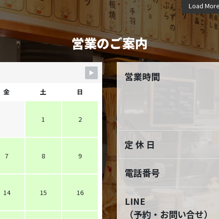
4月 9
3
Load Mor
12月 8
11
10月 5
9月
営業のご案内
営業時間
金
土
日
1
2
定 休 日
7
8
9
電話番号
14
15
16
LINE
（予約・お問い合せ）