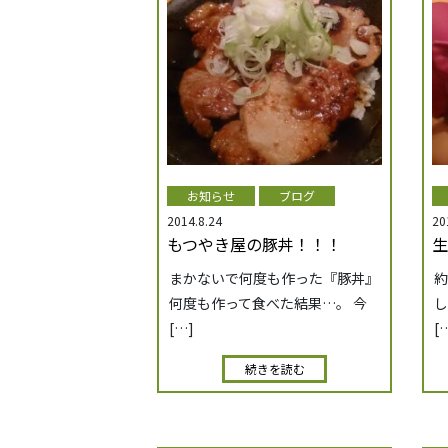
お知らせ
ブログ
2014.8.24
20
もつやき屋の豚丼！！！
生
まかないで何度も作った『豚丼』
約
何度も作って食べた結果…。 今
し
[…]
[
続きを読む