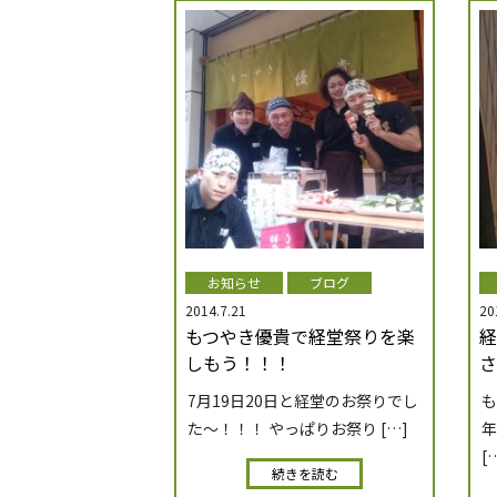
お知らせ
ブログ
2014.7.21
20
もつやき優貴で経堂祭りを楽
経
しもう！！！
さ
7月19日20日と経堂のお祭りでし
も
た～！！！ やっぱりお祭り […]
年
[
続きを読む