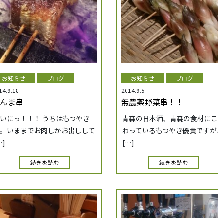
お知らせ
ブログ
お知らせ
ブログ
14.9.18
2014.9.5
んま串
無農薬野菜串！！
いにっ！！！ うちはもつやき
青森の日本酒、青森の食材にこ
。いままでお肉しかお出しして
わっているもつやき優貴ですが
…]
[…]
続きを読む
続きを読む