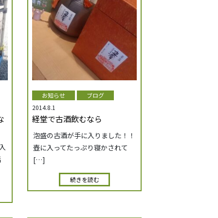
お知らせ
ブログ
2014.8.1
な
経堂で古酒飲むなら
泡盛の古酒が手に入りました！！
入
壺に入ってたっぷり寝かされて
話
[…]
続きを読む