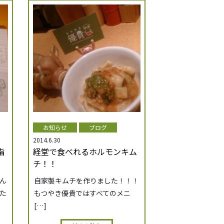
お知らせ
ブログ
2014.6.30
指
経堂で食べれるホルモンキム
チ！！
ん
自家製キムチを作りました！！！
た
もつやき優貴ではすべてのメニ
[…]