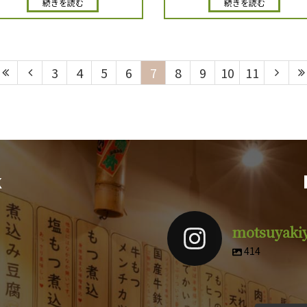
続きを読む
続きを読む
3
4
5
6
7
8
9
10
11
k
motsuyaki
414
motsuyakiyuuki
motsuyak
motsuyakiyuuki
motsuyak
motsuyakiyuuki
motsuyak